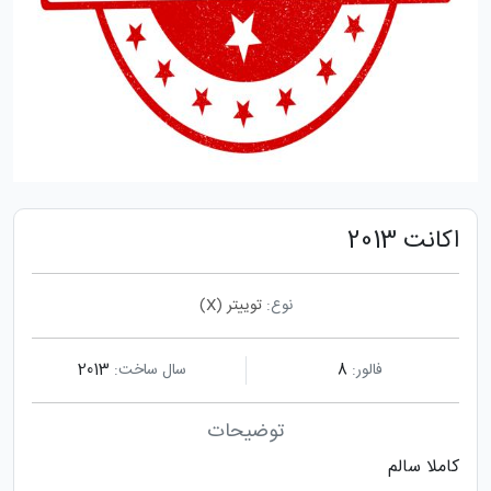
اکانت 2013
نوع:
توییتر (X)
فالور:
8
سال ساخت:
2013
توضیحات
کاملا سالم