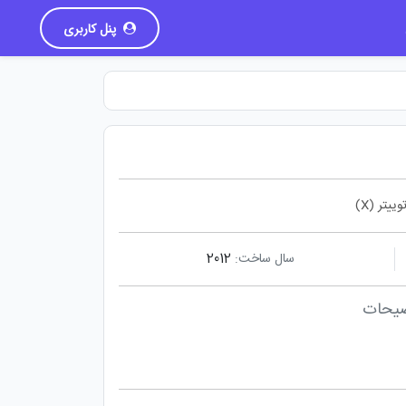
پنل کاربری
وییتر (X)
سال ساخت:
2012
یحات