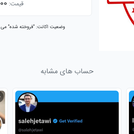
00
قیمت:
وضعیت اکانت: "فروخته شده" می ب
حساب های مشابه