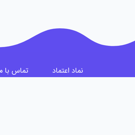
نماد اعتماد
تماس با ما
منیت و به آسونی
پاسخگویی فقط ا
کانال و گروه
سفارشات به صورت
۵۲۷۳۹۷۵
ا از لیست اکانت
ید.
onoh.com