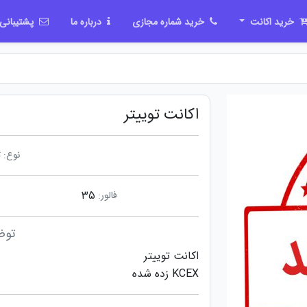
خرید اکانت
خرید شماره مجازی
درباره ما
پشتیبانی
اکانت توییتر
نوع:
ت
فالور:
35
توض
اکانت توییتر
KCEX زده شده